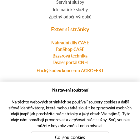
Servisní služby
Telematické služby
Zpětný odběr výrobků
Externí stránky
Náhradní díly CASE
FanShop CASE
Bazarová technika
Dealer portál CNH
Etický kodex koncernu AGROFERT
Nastavení soukromí
Ochrana osobních údajů
agrotec.cz
Na těchto webových stránkách se používají soubory cookies a další
a-finance.cz
síťové identifikátory, které mohou také sloužit ke zpracování osobních
údajů (např. jak procházíte naše stránky a jaký obsah Vás zajímá). Tyto
casece.com
údaje nám pomáhají provozovat a zlepšovat naše služby. Svůj souhlas
můžete kdykoliv změnit nebo odvolat.
Responzivní weby
PUXdesign.cz | casece.cz © 2021
Co jsou cookies