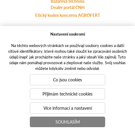
Bazarová technika
Dealer portál CNH
Etický kodex koncernu AGROFERT
Nastavení soukromí
Ochrana osobních údajů
agrotec.cz
Na těchto webových stránkách se používají soubory cookies a další
a-finance.cz
síťové identifikátory, které mohou také sloužit ke zpracování osobních
casece.com
údajů (např. jak procházíte naše stránky a jaký obsah Vás zajímá). Tyto
údaje nám pomáhají provozovat a zlepšovat naše služby. Svůj souhlas
můžete kdykoliv změnit nebo odvolat.
Responzivní weby
PUXdesign.cz | casece.cz © 2021
Co jsou cookies
Toto jsou internetové stránky společnosti AGROTEC plus s.r.o., se
sídlem v Hustopečích, Hybešova 62/14, PSČ 69301, IČ
Přijímám technické cookies
46966757,
zapsané v OR vedeném Krajským soudem v Brně, oddíl C, vložka
Více informací a nastavení
6852. Společnost AGROTEC plus s.r.o. je členem koncernu
AGROFERT řízeného společností AGROFERT, a.s., IČO
SOUHLASÍM
26185610, se sídlem na adrese Pyšelská 2327/2, Chodov, 149 00
Praha 4.