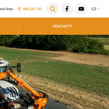
CZ
tní linka
800 247 365
KONTAKTY