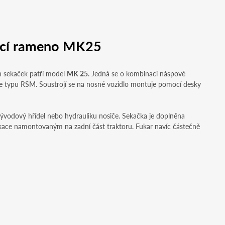
ací rameno MK25
STEYR 4145 Profi CVT
ch sekaček patří model
MK 25
. Jedná se o kombinaci náspové
ce typu RSM. Soustrojí se na nosné vozidlo montuje pomocí desky
vývodový hřídel nebo hydrauliku nosiče. Sekačka je doplněna
kace namontovaným na zadní část traktoru. Fukar navíc částečně