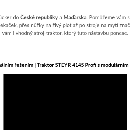
ücker do
České republiky
a
Maďarska
. Pomůžeme vám 
ekaček, přes nůžky na živý plot až po stroje na mytí zna
vám i vhodný stroj-traktor, který tuto nástavbu ponese.
nálním řešením | Traktor STEYR 4145 Profi s modulár