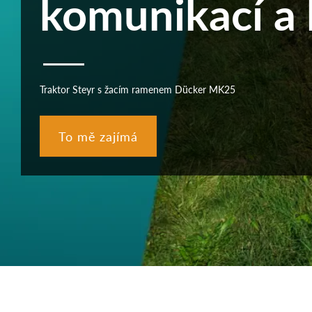
komunikací a 
Traktor Steyr s žacím ramenem Dücker MK25
To mě zajímá