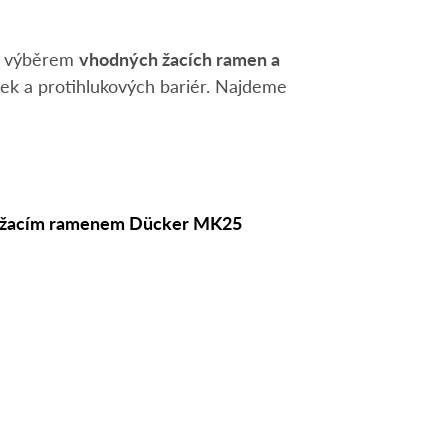
s výběrem
vhodných žacích ramen a
ček a protihlukových bariér. Najdeme
ním žacím ramenem Dücker MK25