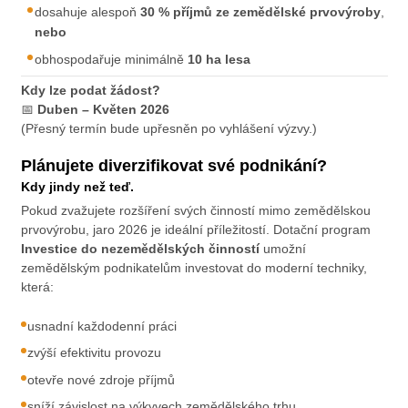
dosahuje alespoň
30 % příjmů ze zemědělské prvovýroby
,
nebo
obhospodařuje minimálně
10 ha lesa
Kdy lze podat žádost?
📅
Duben – Květen 2026
(Přesný termín bude upřesněn po vyhlášení výzvy.)
Plánujete diverzifikovat své podnikání?
Kdy jindy než teď.
Pokud zvažujete rozšíření svých činností mimo zemědělskou
prvovýrobu, jaro 2026 je ideální příležitostí. Dotační program
Investice do nezemědělských činností
umožní
zemědělským podnikatelům investovat do moderní techniky,
která:
usnadní každodenní práci
zvýší efektivitu provozu
otevře nové zdroje příjmů
sníží závislost na výkyvech zemědělského trhu