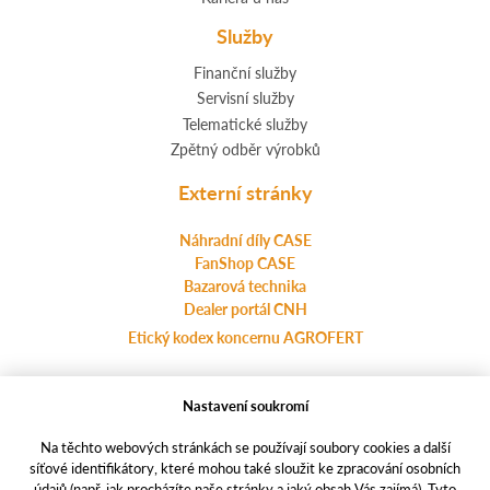
Služby
Finanční služby
Servisní služby
Telematické služby
Zpětný odběr výrobků
Externí stránky
Náhradní díly CASE
FanShop CASE
Bazarová technika
Dealer portál CNH
Etický kodex koncernu AGROFERT
Nastavení soukromí
Ochrana osobních údajů
agrotec.cz
Na těchto webových stránkách se používají soubory cookies a další
a-finance.cz
síťové identifikátory, které mohou také sloužit ke zpracování osobních
údajů (např. jak procházíte naše stránky a jaký obsah Vás zajímá). Tyto
casece.com