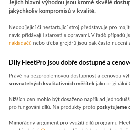
Jejich hlavní výhodou jsou kromě skvělé dostup
jakýchkoliv kompromisů v kvalitě.
Nedobíjející či nestartující stroj představuje pro m
navíc přidávají i starosti s opravami. V řadě případů
nakladačů
nebo třeba grejdrů jsou pak často nuceni s
Díly FleetPro jsou dobře dostupné a ceno
Právě na bezproblémovou dostupnost a cenovou výhodn
srovnatelných kvalitativních měřítek
jako originální
Nižších cen mohlo být dosaženo například jednodušší
pro fungování dílů. Na produkty proto
poskytujeme 
Mimořádný argument pro využití dílů programu FleetP