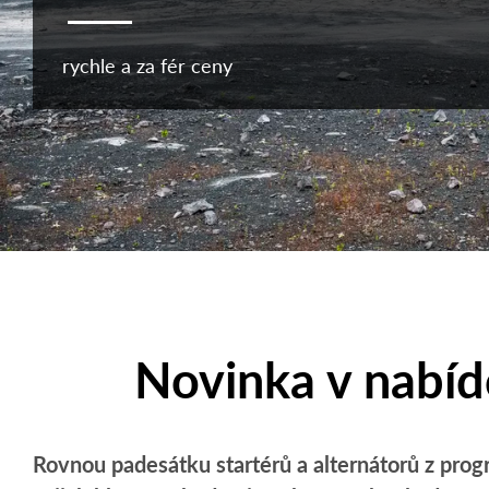
rychle a za fér ceny
Novinka v nabídc
Rovnou padesátku startérů a alternátorů z progr