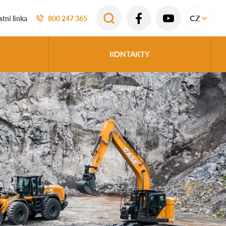
CZ
tní linka
800 247 365
KONTAKTY