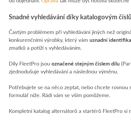
od objednání.
Oprava
tak může být hotová skutečně v
Snadné vyhledávání díky katalogovým čísl
Častým problémem při vyhledávání jiných než origináln
konkurenčními výrobky, který vám
usnadní identifika
zmatků a potíží s vyhledáváním.
Díly FleetPro jsou
označené stejným číslem dílu
(Par
zjednodušuje vyhledávání a následnou výměnu.
Potřebujete se na něco zeptat, nebo chcete rovnou 
formulář níže. Rádi vám se vším pomůžeme.
Kompletní katalog alternátorů a startérů FleetPro s