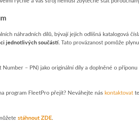
elmi rychle a váš stroj nemusí zbytečně stát porouchaný
ům
ích náhradních dílů, bývají jejich odlišná katalogová čís
ci jednotlivých součástí
. Tato provázanost pomůže plynu
t Number – PN) jako originální díly a doplněné o příponu
na program FleetPro přejít? Neváhejte nás
kontaktovat
te
i můžete
stáhnout ZDE
.