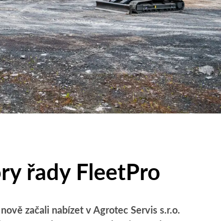
ory řady FleetPro
ově začali nabízet v Agrotec Servis s.r.o.