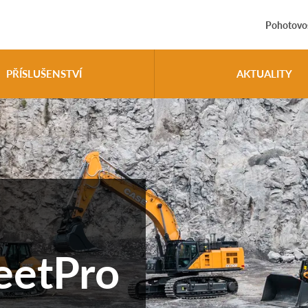
Pohotovos
PŘÍSLUŠENSTVÍ
AKTUALITY
leetPro