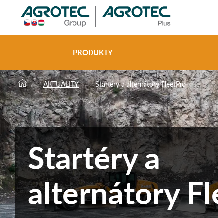
>
PRODUKTY
AKTUALITY
Startéry a alternátory FleetPro
Startéry a
alternátory F