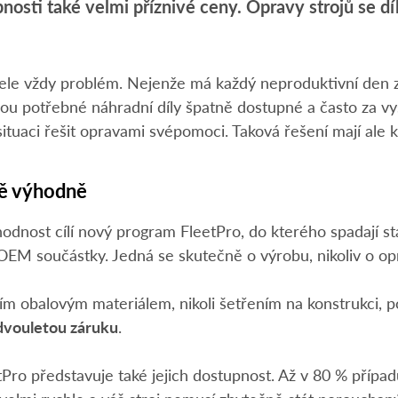
nosti také velmi příznivé ceny. Opravy strojů se d
ajitele vždy problém. Nejenže má každý neproduktivní den
 jsou potřebné náhradní díly špatně dostupné a často za v
ituaci řešit opravami svépomoci. Taková řešení mají ale k
vě výhodně
ost cílí nový program FleetPro, do kterého spadají star
 OEM součástky. Jedná se skutečně o výrobu, nikoliv o opra
m obalovým materiálem, nikoli šetřením na konstrukci, p
dvouletou záruku
.
ro představuje také jejich dostupnost. Až v 80 % přípa