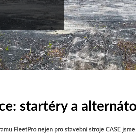
e: startéry a alternát
amu FleetPro nejen pro stavební stroje CASE jsme n