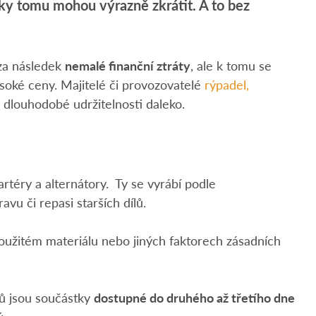
íky tomu mohou výrazně zkrátit. A to bez
 za následek
nemalé finanční ztráty
, ale k tomu se
ysoké ceny. Majitelé či provozovatelé
rýpadel,
 dlouhodobé udržitelnosti daleko.
téry a alternátory. Ty se vyrábí podle
vu či repasi starších dílů.
oužitém materiálu nebo jiných faktorech zásadních
dů jsou součástky
dostupné do druhého až třetího dne