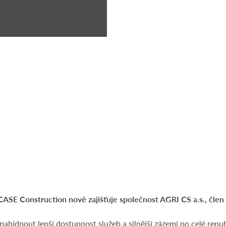
CASE Construction nově zajišťuje společnost AGRI CS a.s., čl
bídnout lepší dostupnost služeb a silnější zázemí po celé republ