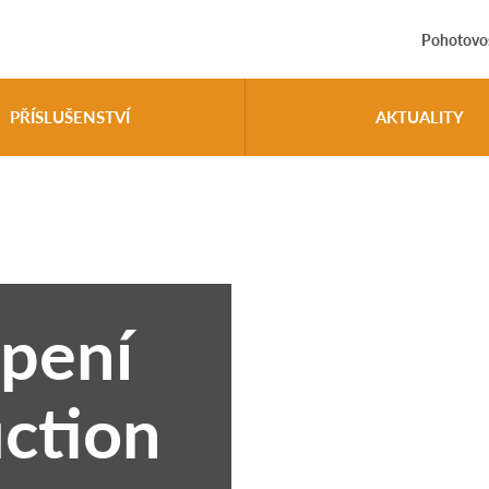
Pohotovos
PŘÍSLUŠENSTVÍ
AKTUALITY
pení
ction