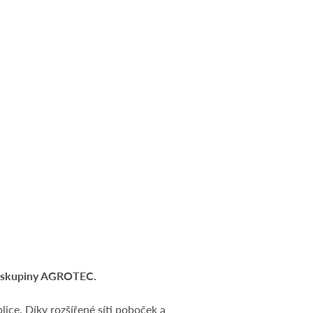
en skupiny AGROTEC.
ice. Díky rozšířené síti poboček a