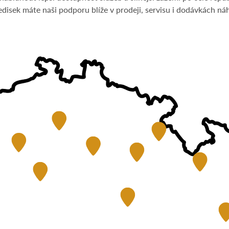
ředisek máte naši podporu blíže v prodeji, servisu i dodávkách ná