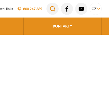
CZ
tní linka
800 247 365
KONTAKTY