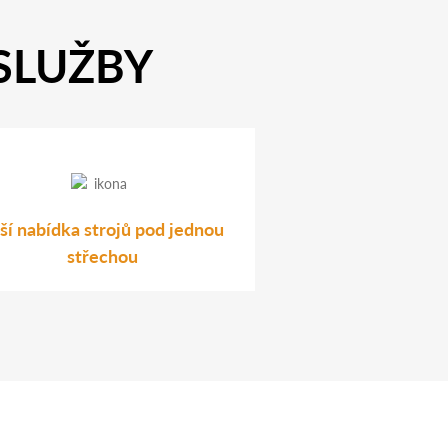
 SLUŽBY
rší nabídka strojů pod jednou
střechou