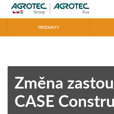
>
PRODUKTY
AKTUALITY
Změna zastoupení CASE Construction
Změna zastou
CASE Constru