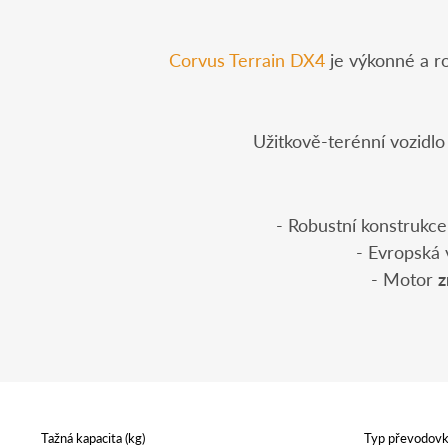
Corvus Terrain DX4
je výkonné a ro
Užitkově-terénní vozidl
- Robustní konstrukc
- Evropská 
- Motor
z
Tažná kapacita (kg)
Typ převodov