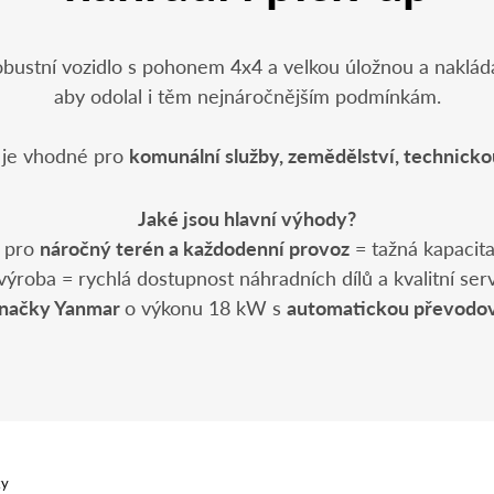
bustní vozidlo s pohonem 4x4 a velkou úložnou a nakláda
aby odolal i těm nejnáročnějším podmínkám.
o je vhodné pro
komunální služby, zemědělství, technickou
Jaké jsou hlavní výhody?
e pro
náročný terén a každodenní provoz
= tažná kapacit
výroba = rychlá dostupnost náhradních dílů a kvalitní serv
načky Yanmar
o výkonu 18 kW s
automatickou převodo
ky