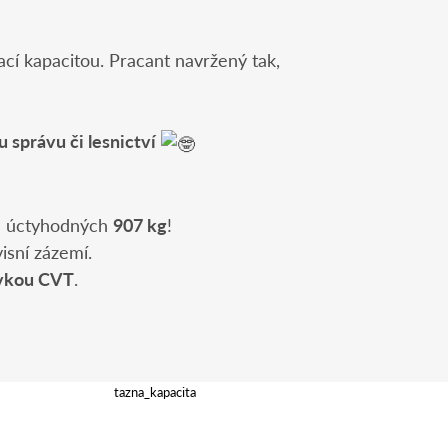
cí kapacitou. Pracant navržený tak,
 správu či lesnictví
a úctyhodných
907 kg
!
isní zázemí.
vkou CVT
.
tazna_kapacita