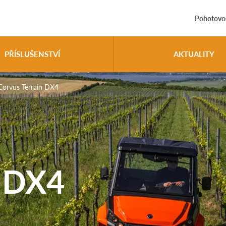
Pohotovos
PŘÍSLUŠENSTVÍ
AKTUALITY
Corvus Terrain DX4
n DX4