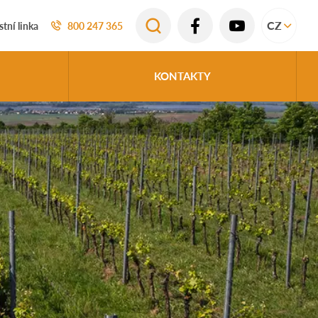
CZ
tní linka
800 247 365
KONTAKTY