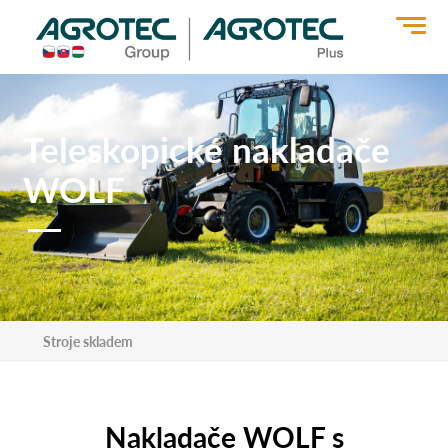
>
Teleskopické nakladače
WOLF
Stroje skladem
Nakladače WOLF s