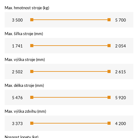
Max. hmotnost stroje (kg)
3 500
5 700
Max. šířka stroje (mm)
1 741
2 054
Max. výška stroje (mm)
2 502
2 615
Max. délka stroje (mm)
5 476
5 920
Max. výška zdvihu (mm)
3 373
4 200
Nosnost lopaty (kg)