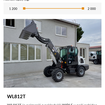
1 200
2 000
WL812T
WL812T
je nejmenší z nakladačů
WOLF
v naší nabídce.