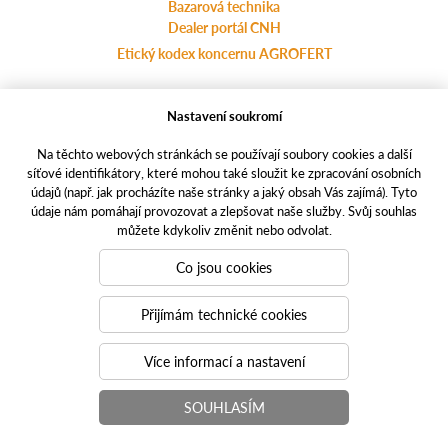
Bazarová technika
Dealer portál CNH
Etický kodex koncernu AGROFERT
Nastavení soukromí
Ochrana osobních údajů
agrotec.cz
Na těchto webových stránkách se používají soubory cookies a další
a-finance.cz
síťové identifikátory, které mohou také sloužit ke zpracování osobních
údajů (např. jak procházíte naše stránky a jaký obsah Vás zajímá). Tyto
casece.com
údaje nám pomáhají provozovat a zlepšovat naše služby. Svůj souhlas
můžete kdykoliv změnit nebo odvolat.
Responzivní weby
PUXdesign.cz | casece.cz © 2021
Co jsou cookies
Toto jsou internetové stránky společnosti AGROTEC plus s.r.o., se
sídlem v Hustopečích, Hybešova 62/14, PSČ 69301, IČ
Přijímám technické cookies
46966757,
zapsané v OR vedeném Krajským soudem v Brně, oddíl C, vložka
Více informací a nastavení
6852. Společnost AGROTEC plus s.r.o. je členem koncernu
AGROFERT řízeného společností AGROFERT, a.s., IČO
SOUHLASÍM
26185610, se sídlem na adrese Pyšelská 2327/2, Chodov, 149 00
Praha 4.