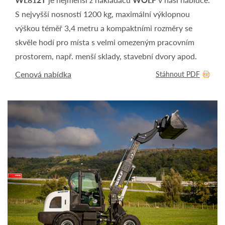
S nejvyšší nosností 1200 kg, maximální výklopnou
výškou téměř 3,4 metru a kompaktními rozměry se
skvěle hodí pro místa s velmi omezeným pracovním
prostorem, např. menší sklady, stavební dvory apod.
Cenová nabídka
Stáhnout PDF