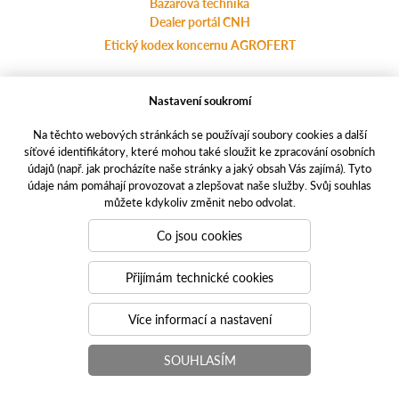
Bazarová technika
Dealer portál CNH
Etický kodex koncernu AGROFERT
Nastavení soukromí
Ochrana osobních údajů
agrotec.cz
Na těchto webových stránkách se používají soubory cookies a další
a-finance.cz
síťové identifikátory, které mohou také sloužit ke zpracování osobních
casece.com
údajů (např. jak procházíte naše stránky a jaký obsah Vás zajímá). Tyto
údaje nám pomáhají provozovat a zlepšovat naše služby. Svůj souhlas
můžete kdykoliv změnit nebo odvolat.
Responzivní weby
PUXdesign.cz | casece.cz © 2021
Co jsou cookies
Toto jsou internetové stránky společnosti AGROTEC plus s.r.o., se
sídlem v Hustopečích, Hybešova 62/14, PSČ 69301, IČ
Přijímám technické cookies
46966757,
zapsané v OR vedeném Krajským soudem v Brně, oddíl C, vložka
Více informací a nastavení
6852. Společnost AGROTEC plus s.r.o. je členem koncernu
AGROFERT řízeného společností AGROFERT, a.s., IČO
SOUHLASÍM
26185610, se sídlem na adrese Pyšelská 2327/2, Chodov, 149 00
Praha 4.