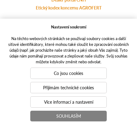
Etický kodex koncernu AGROFERT
Nastavení soukromí
Ochrana osobních údajů
agrotec.cz
Na těchto webových stránkách se používají soubory cookies a další
a-finance.cz
síťové identifikátory, které mohou také sloužit ke zpracování osobních
casece.com
údajů (např. jak procházíte naše stránky a jaký obsah Vás zajímá). Tyto
údaje nám pomáhají provozovat a zlepšovat naše služby. Svůj souhlas
můžete kdykoliv změnit nebo odvolat.
Responzivní weby
PUXdesign.cz | casece.cz © 2021
Co jsou cookies
Toto jsou internetové stránky společnosti AGROTEC plus s.r.o., se
sídlem v Hustopečích, Hybešova 62/14, PSČ 69301, IČ
Přijímám technické cookies
46966757,
zapsané v OR vedeném Krajským soudem v Brně, oddíl C, vložka
Více informací a nastavení
6852. Společnost AGROTEC plus s.r.o. je členem koncernu
AGROFERT řízeného společností AGROFERT, a.s., IČO
SOUHLASÍM
26185610, se sídlem na adrese Pyšelská 2327/2, Chodov, 149 00
Praha 4.